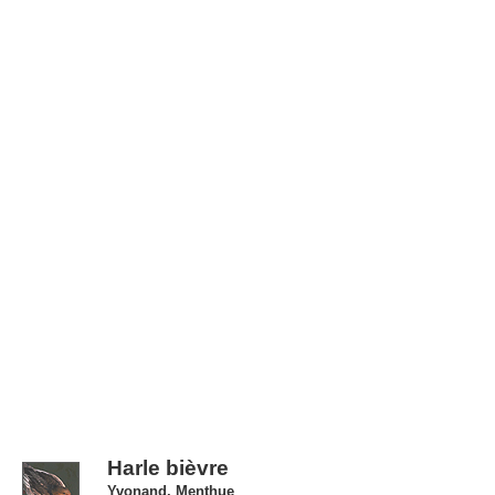
Harle bièvre
Yvonand, Menthue