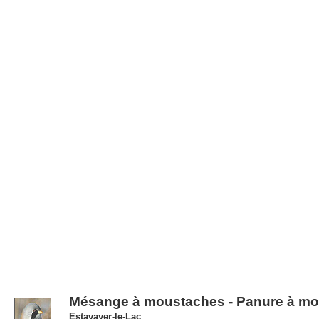
Mésange à moustaches - Panure à m
Estavayer-le-Lac