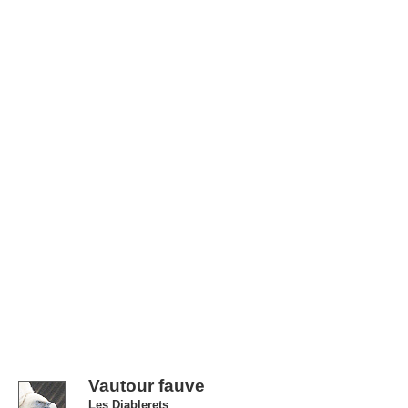
Vautour fauve
Les Diablerets