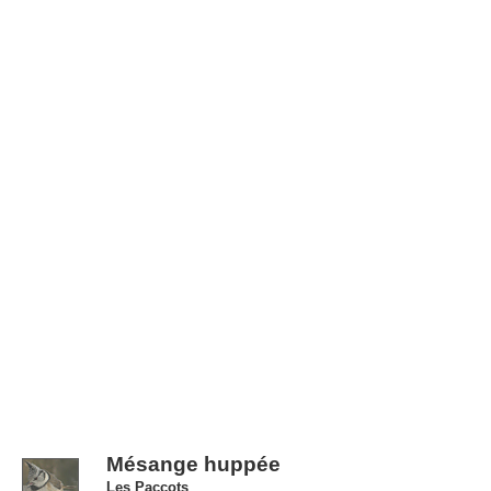
Mésange huppée
Les Paccots