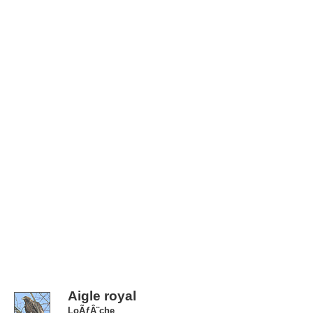
Aigle royal
LoÃƒÂ¨che