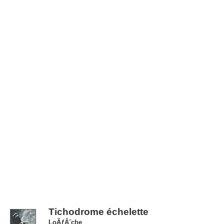
Tichodrome échelette
LoÃƒÂ¨che