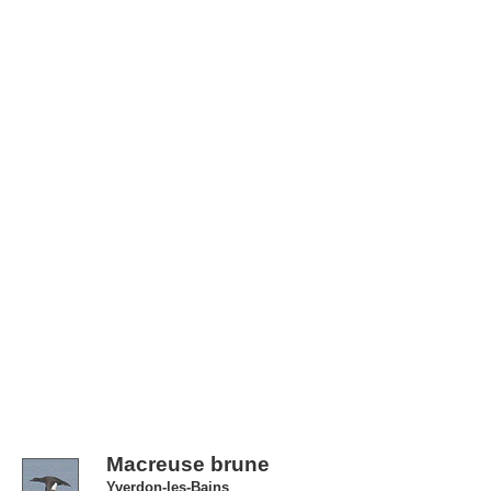
Macreuse brune
Yverdon-les-Bains