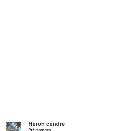
Héron cendré
Préverenges