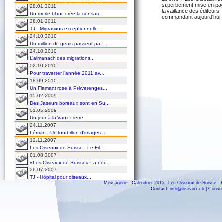
superbement mise en page
28.01.2011
la vaillance des éditeurs
Un merle blanc crée la sensati...
commandant aujourd'hui 
28.01.2011
TJ - Migrations exceptionnelle...
24.10.2010
Un million de geais passent pa...
24.10.2010
L’almanach des migrations...
02.10.2010
Pour traverser l’année 2011 av...
18.09.2010
Un Flamant rose à Préverenges...
15.02.2009
Des Jaseurs boréaux sont en Su...
01.05.2008
Un jour à la Vaux-Lierre...
24.11.2007
Léman - Un tourbillon d'images...
12.11.2007
Les Oiseaux de Suisse - Le Fil...
01.08.2007
«Les Oiseaux de Suisse» La nou...
26.07.2007
TJ - Hôpital pour oiseaux...
Messagerie
-
Calendrier 2015
-
Les Oiseaux de Suisse
-
25.07.2007
Contact:
info@oiseaux.ch
| Consul
Un mois de juillet pas comme l...
11.06.2007
A l'hôpital des oiseaux...
12.01.2007
TJ - Préverenges...