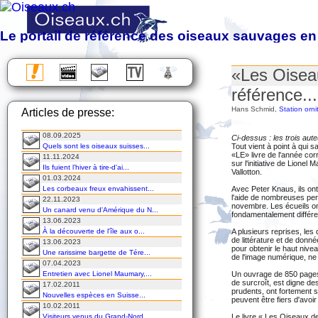
Le portail de référence des oiseaux sauvages en
Observation, étude, protection et photographie des oiseaux sa
«Les Oisea
Almanach des migrations
référence...
Chronique
Hans Schmid,
Station orn
Articles de presse:
Excursions
Voyages
08.09.2025
Cours
Ci-dessus : les trois aut
Quels sont les oiseaux suisses...
Tout vient à point à qui sa
DVD
«LE» livre de l'année co
11.11.2024
sur l'initiative de Lionel
Ils fuient l’hiver à tire-d'ai...
Vallotton.
01.03.2024
Les corbeaux freux envahissent...
Avec Peter Knaus, ils ont
l'aide de nombreuses pe
22.11.2023
novembre. Les écueils on
Un canard venu d'Amérique du N...
fondamentalement différen
13.06.2023
À la découverte de l'île aux o...
A plusieurs reprises, les
de littérature et de donn
13.06.2023
pour obtenir le haut nive
Une rarissime bargette de Tére...
de l'image numérique, ne
07.04.2023
Entretien avec Lionel Maumary,...
Un ouvrage de 850 pages d
de surcroît, est digne de
17.02.2011
prudents, ont fortement s
Nouvelles espèces en Suisse...
peuvent être fiers d'avoir
10.02.2011
Visiteurs venus du Grand-Nord...
Le livre « Les Oiseaux d