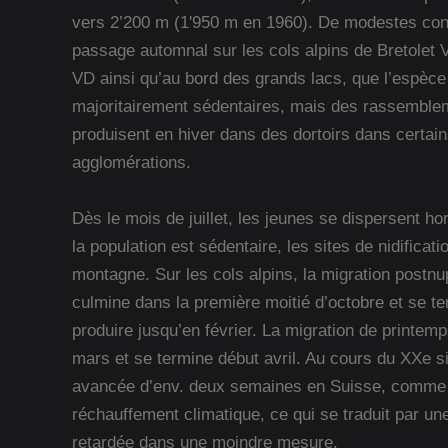
vers 2’200 m (1'950 m en 1960). De modestes con
passage automnal sur les cols alpins de Bretole
VD ainsi qu’au bord des grands lacs, que l’espèce
majoritairement sédentaires, mais des rassemble
produisent en hiver dans des dortoirs dans certai
agglomérations.
Dès le mois de juillet, les jeunes se dispersent ho
la population est sédentaire, les sites de nidificat
montagne. Sur les cols alpins, la migration postnu
culmine dans la première moitié d’octobre et se t
produire jusqu’en février. La migration de printemp
mars et se termine début avril. Au cours du XXe si
avancée d’env. deux semaines en Suisse, comme 
réchauffement climatique, ce qui se traduit par un
retardée dans une moindre mesure.