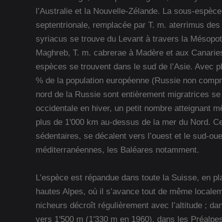
l’Australie et la Nouvelle-Zélande. La sous-espèc
septentrionale, remplacée par T. m. aterrimus des 
syriacus se trouve du Levant à travers la Mésopo
Maghreb, T. m. cabrerae à Madère et aux Canaries
espèces se trouvent dans le sud de l’Asie. Avec p
% de la population européenne (Russie non compri
nord de la Russie sont entièrement migratrices se d
occidentale en hiver, un petit nombre atteignant m
plus de 1'000 km au-dessus de la mer du Nord. Cel
sédentaires, se décalent vers l’ouest et le sud-oue
méditerranéennes, les Baléares notamment.
L’espèce est répandue dans toute la Suisse, en p
hautes Alpes, où il s’avance tout de même localem
nicheurs décroît régulièrement avec l’altitude ; dan
vers 1'500 m (1'330 m en 1960), dans les Préalpes