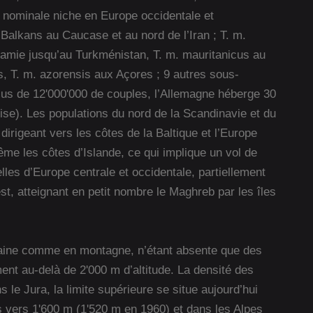
e nominale niche en Europe occidentale et
Balkans au Caucase et au nord de l’Iran ; T. m.
tamie jusqu’au Turkménistan, T. m. mauritanicus au
, T. m. azorensis aux Açores ; 9 autres sous-
lus de 12'000'000 de couples, l’Allemagne héberge 30
se). Les populations du nord de la Scandinavie et du
irigeant vers les côtes de la Baltique et l’Europe
ême les côtes d’Islande, ce qui implique un vol de
les d’Europe centrale et occidentale, partiellement
st, atteignant en petit nombre le Maghreb par les îles
laine comme en montagne, n’étant absente que des
ent au-delà de 2'000 m d’altitude. La densité des
s le Jura, la limite supérieure se situe aujourd’hui
 vers 1'600 m (1'520 m en 1960) et dans les Alpes