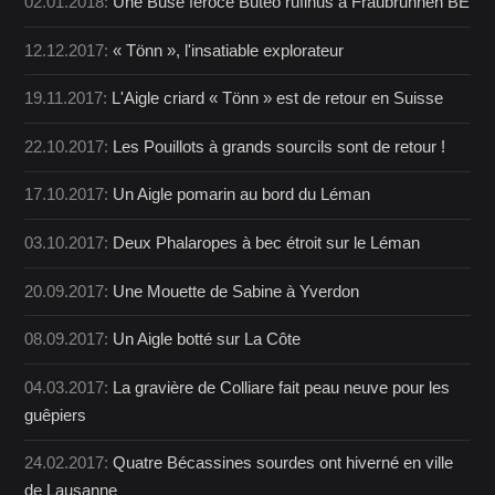
02.01.2018:
Une Buse féroce Buteo rufinus à Fraubrunnen BE
12.12.2017:
« Tönn », l'insatiable explorateur
19.11.2017:
L'Aigle criard « Tönn » est de retour en Suisse
22.10.2017:
Les Pouillots à grands sourcils sont de retour !
17.10.2017:
Un Aigle pomarin au bord du Léman
03.10.2017:
Deux Phalaropes à bec étroit sur le Léman
20.09.2017:
Une Mouette de Sabine à Yverdon
08.09.2017:
Un Aigle botté sur La Côte
04.03.2017:
La gravière de Colliare fait peau neuve pour les
guêpiers
24.02.2017:
Quatre Bécassines sourdes ont hiverné en ville
de Lausanne