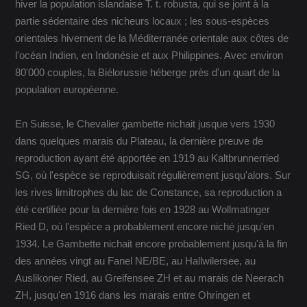
hiver la population islandaise T. t. robusta, qui se joint à la
partie sédentaire des nicheurs locaux ; les sous-espèces
orientales hivernent de la Méditerranée orientale aux côtes de
l'océan Indien, en Indonésie et aux Philippines. Avec environ
80'000 couples, la Biélorussie héberge près d'un quart de la
population européenne.
En Suisse, le Chevalier gambette nichait jusque vers 1930
dans quelques marais du Plateau, la dernière preuve de
reproduction ayant été apportée en 1919 au Kaltbrunnerried
SG, où l'espèce se reproduisait régulièrement jusqu'alors. Sur
les rives limitrophes du lac de Constance, sa reproduction a
été certifiée pour la dernière fois en 1928 au Wollmatinger
Ried D, où l'espèce a probablement encore niché jusqu'en
1934. Le Gambette nichait encore probablement jusqu'à la fin
des années vingt au Fanel NE/BE, au Hallwilersee, au
Auslikoner Ried, au Greifensee ZH et au marais de Neerach
ZH, jusqu'en 1916 dans les marais entre Ohringen et