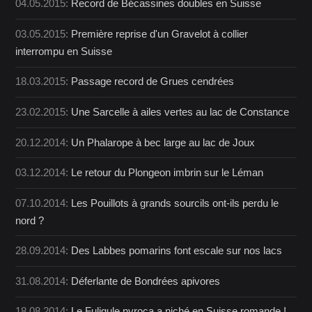
04.05.2015:
Record de Bécassines doubles en Suisse
03.05.2015:
Première reprise d'un Gravelot à collier
interrompu en Suisse
18.03.2015:
Passage record de Grues cendrées
23.02.2015:
Une Sarcelle à ailes vertes au lac de Constance
20.12.2014:
Un Phalarope à bec large au lac de Joux
03.12.2014:
Le retour du Plongeon imbrin sur le Léman
07.10.2014:
Les Pouillots à grands sourcils ont-ils perdu le
nord ?
28.09.2014:
Des Labbes pomarins font escale sur nos lacs
31.08.2014:
Déferlante de Bondrées apivores
18.08.2014:
Le Fuligule nyroca a niché en Suisse romande !