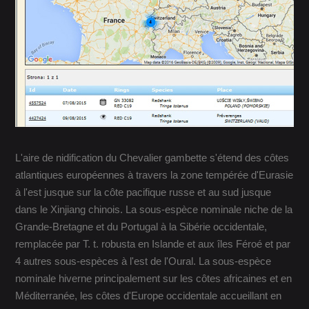
L'aire de nidification du Chevalier gambette s'étend des côtes
atlantiques européennes à travers la zone tempérée d'Eurasie
à l'est jusque sur la côte pacifique russe et au sud jusque
dans le Xinjiang chinois. La sous-espèce nominale niche de la
Grande-Bretagne et du Portugal à la Sibérie occidentale,
remplacée par T. t. robusta en Islande et aux îles Féroé et par
4 autres sous-espèces à l'est de l'Oural. La sous-espèce
nominale hiverne principalement sur les côtes africaines et en
Méditerranée, les côtes d'Europe occidentale accueillant en