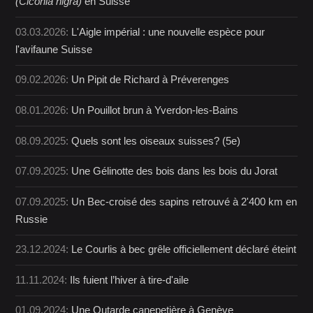
(Ciconia nigra)
en Suisse
03.03.2026:
L'Aigle impérial : une nouvelle espèce pour
l'avifaune Suisse
09.02.2026:
Un Pipit de Richard à Préverenges
08.01.2026:
Un Pouillot brun à Yverdon-les-Bains
08.09.2025:
Quels sont les oiseaux suisses? (5e)
07.09.2025:
Une Gélinotte des bois dans les bois du Jorat
07.09.2025:
Un Bec-croisé des sapins retrouvé à 2'400 km en
Russie
23.12.2024:
Le Courlis à bec grêle officiellement déclaré éteint
11.11.2024:
Ils fuient l’hiver à tire-d'aile
01.09.2024:
Une Outarde canepetière à Genève