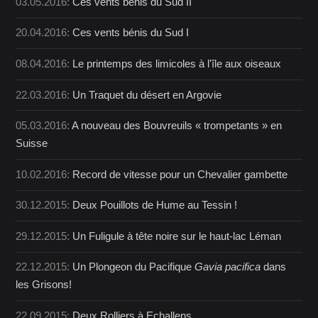
03.05.2016:
Ces vents bénis du Sud II
20.04.2016:
Ces vents bénis du Sud I
08.04.2016:
Le printemps des limicoles à l'île aux oiseaux
22.03.2016:
Un Traquet du désert en Argovie
05.03.2016:
A nouveau des Bouvreuils « trompetants » en
Suisse
10.02.2016:
Record de vitesse pour un Chevalier gambette
30.12.2015:
Deux Pouillots de Hume au Tessin !
29.12.2015:
Un Fuligule à tête noire sur le haut-lac Léman
22.12.2015:
Un Plongeon du Pacifique
Gavia pacifica
dans
les Grisons!
22.09.2015:
Deux Rolliers à Echallens