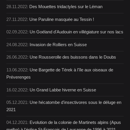
28.11.2022:
Des Mouettes tridactyles sur le Léman
27.11.2022:
Une Paruline masquée au Tessin !
02.09.2022:
Un Goéland d'Audouin en villégiature sur nos lacs
24.08.2022:
Invasion de Rolliers en Suisse
26.06.2022:
Une Rousserolle des buissons dans le Doubs
13.06.2022:
Une Bargette de Térek à l'île aux oiseaux de
Préverenges
16.02.2022:
Un Grand Labbe hiverne en Suisse
05.12.2021:
Une hécatombe d'insectivores sous le déluge en
2021
04.12.2021:
Evolution de la colonie de Martinets alpins (Apus
melba) à l'église St-François de Lausanne de 1996 à 2021.