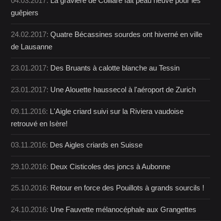
04.03.2017:
La gravière de Colliare fait peau neuve pour les
guêpiers
24.02.2017:
Quatre Bécassines sourdes ont hiverné en ville
de Lausanne
23.01.2017:
Des Bruants à calotte blanche au Tessin
23.01.2017:
Une Alouette haussecol à l'aéroport de Zurich
09.11.2016:
L'Aigle criard suivi sur la Riviera vaudoise
retrouvé en Isère!
03.11.2016:
Des Aigles criards en Suisse
29.10.2016:
Deux Cisticoles des joncs à Aubonne
25.10.2016:
Retour en force des Pouillots à grands sourcils !
24.10.2016:
Une Fauvette mélanocéphale aux Grangettes