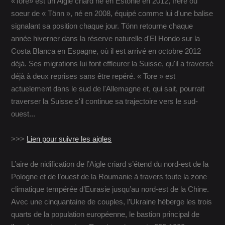
«Tore» est un Aigle criard né en Estonie en 2012, frère ou
soeur de « Tönn », né en 2008, équipé comme lui d'une balise
signalant sa position chaque jour. Tönn retourne chaque
année hiverner dans la réserve naturelle d'El Hondo sur la
Costa Blanca en Espagne, où il est arrivé en octobre 2012
déjà. Ses migrations lui font effleurer la Suisse, qu'il a traversé
déjà à deux reprises sans être repéré. « Tore » est
actuelement dans le sud de l'Allemagne et, qui sait, pourrait
traverser la Suisse s'il continue sa trajectoire vers le sud-
ouest...
>>>
Lien pour suivre les aigles
L’aire de nidification de l’Aigle criard s’étend du nord-est de la
Pologne et de l’ouest de la Roumanie à travers toute la zone
climatique tempérée d’Eurasie jusqu’au nord-est de la Chine.
Avec une cinquantaine de couples, l’Ukraine héberge les trois
quarts de la population européenne, le bastion principal de