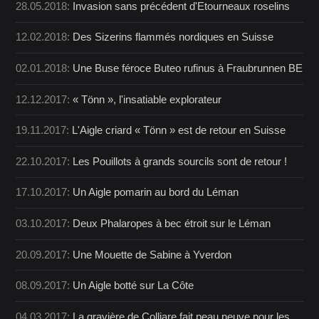
28.05.2018:
Invasion sans précédent d'Etourneaux roselins
12.02.2018:
Des Sizerins flammés nordiques en Suisse
02.01.2018:
Une Buse féroce Buteo rufinus à Fraubrunnen BE
12.12.2017:
« Tönn », l'insatiable explorateur
19.11.2017:
L'Aigle criard « Tönn » est de retour en Suisse
22.10.2017:
Les Pouillots à grands sourcils sont de retour !
17.10.2017:
Un Aigle pomarin au bord du Léman
03.10.2017:
Deux Phalaropes à bec étroit sur le Léman
20.09.2017:
Une Mouette de Sabine à Yverdon
08.09.2017:
Un Aigle botté sur La Côte
04.03.2017:
La gravière de Colliare fait peau neuve pour les