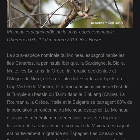
Moineau espagnol mâle de la sous-espèce nominale,
Oberurnen GL, 14 décembre 2019. Rolf Noser.
La sous-espèce nominale du Moineau espagnol habite les
îles Canaries, la péninsule Ibérique, la Sardaigne, la Sicile,
Malte, les Balkans, la Grèce, la Turquie occidentale et
l’Afrique du Nord; elle a été introduite sur les archipels du
Cap-Vert et de Madère; P. h. transcaspicus niche de l’est de
la Turquie au bassin du Tarim dans le Sinkiang (Chine). La
Roumanie, la Grèce, l’Italie et la Bulgarie se partagent 80% de
la population européenne du Moineau espagnol. Le Moineau
cisalpin est généralement sédentaire, mais se disperse
localement. La sous-espèce nominale du Moineau espagnol
est partiellement migratrice en Espagne. Les oiseaux des