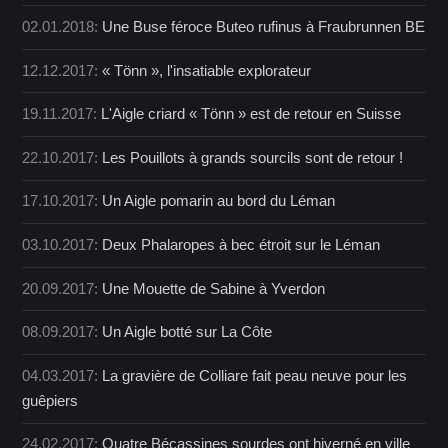
02.01.2018:
Une Buse féroce Buteo rufinus à Fraubrunnen BE
12.12.2017:
« Tönn », l'insatiable explorateur
19.11.2017:
L'Aigle criard « Tönn » est de retour en Suisse
22.10.2017:
Les Pouillots à grands sourcils sont de retour !
17.10.2017:
Un Aigle pomarin au bord du Léman
03.10.2017:
Deux Phalaropes à bec étroit sur le Léman
20.09.2017:
Une Mouette de Sabine à Yverdon
08.09.2017:
Un Aigle botté sur La Côte
04.03.2017:
La gravière de Colliare fait peau neuve pour les
guêpiers
24.02.2017:
Quatre Bécassines sourdes ont hiverné en ville