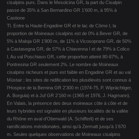
cisalpins purs. Dans le Mesolcina GR, la part du Cisalpin
passe de 35% à San Bernardino GR 1'600 m, à 95% à
Castione
TI. Entre la Haute-Engadine GR et le lac de Côme I, la
proportion de Moineaux cisalpins est de 0% à Bever GR, de
5% à Maloja GR 1'800 m, de 11% à Vicosoprano GR, de 50%
à Castasegna GR, de 57% à Chiavenna I et de 79% à Colico
I. Au val Poschiavo GR, cette proportion atteint 80-87%, à
Pontresina GR seulement 2%. Le nombre de Moineaux
cisalpins nicheurs et purs est faible en Engadine GR et au val
Müstair ; les sites de nidification les plusélevés sont connus à
l’Hospice de la Bernina GR 2'300 m (1974-75, P. Wiprächtiger,
A. Borgula) et à Juf GR 2'160 m (1965 et 1976, J. Hagmann).
En Valais, la présence des deux moineaux côte à côte et de
leurs hybrides est signalée en plusieurs localités de la vallée
du Rhône en aval d’Oberwald (A. Schifferli) et de ses
ramifications méridionales, ainsi qu’à Zermatt jusqu’à 1'670
m. Seules quelques observations de Moineaux cisalpins