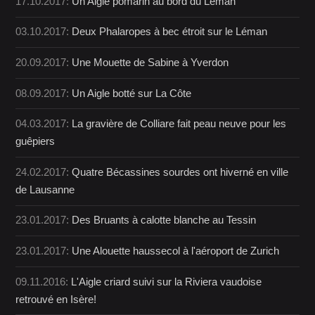
17.10.2017:
Un Aigle pomarin au bord du Léman
03.10.2017:
Deux Phalaropes à bec étroit sur le Léman
20.09.2017:
Une Mouette de Sabine à Yverdon
08.09.2017:
Un Aigle botté sur La Côte
04.03.2017:
La gravière de Colliare fait peau neuve pour les
guêpiers
24.02.2017:
Quatre Bécassines sourdes ont hiverné en ville
de Lausanne
23.01.2017:
Des Bruants à calotte blanche au Tessin
23.01.2017:
Une Alouette haussecol à l'aéroport de Zurich
09.11.2016:
L'Aigle criard suivi sur la Riviera vaudoise
retrouvé en Isère!