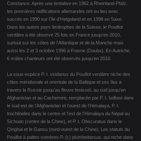
Constance. Après une tentative en 1962 à Rheinland-Pfalz,
les premières nidifications allemandes ont eu lieu avec
succès en 1990 sur l'île d'Helgoland et en 1998 en Saxe.
Dans les autres pays limitrophes de la Suisse, le Pouillot
verdâtre a été observé 25 fois en France jusqu'en 2010,
surtout sur les côtes de l'Atlantique et de la Manche mais
aussi les 2 et 3 octobre 1996 à Frasne (Doubs). En Autriche,
6 mâles chanteurs ont été observés jusqu'en 2010.
La sous-espèce P. t. viridanus du Pouillot verdâtre niche des
côtes méridionale et orientale de la Baltique et ses îles à
travers la Russie jusqu'au fleuve Ienisseï, au sud jusqu'en
Afghanistan et au Cachemire, remplacée par P. t. ludlowi dans
le sud-est de l'Afghanistan et l'ouest de l'Himalaya, P. t.
trochiloides dans le centre et l'est de l'Himalaya du Népal au
Sichuan (centre de la Chine), et P. t. Obscuratus dans le
Qinghai et le Gansu (nord-ouest de la Chine). Les statuts du
Pouillot à pattes sombres P. (t.) plumbeitarsus, qui niche dans