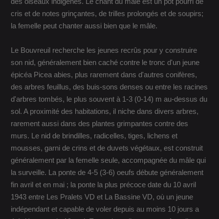
des oiseaux indigènes. Le chant du mâle est un pot pourri de
cris et de notes grinçantes, de trilles prolongés et de soupirs;
la femelle peut chanter aussi bien que le mâle.
Le Bouvreuil recherche les jeunes recrûs pour y construire
son nid, généralement bien caché contre le tronc d'un jeune
épicéa Picea abies, plus rarement dans d'autres conifères,
des arbres feuillus, des buis-sons denses ou entre les racines
d'arbres tombés, le plus souvent à 1-3 (0-14) m au-dessus du
sol. A proximité des habitations, il niche dans divers arbres,
rarement aussi dans des plantes grimpantes contre des
murs. Le nid de brindilles, radicelles, tiges, lichens et
mousses, garni de crins et de duvets végétaux, est construit
généralement par la femelle seule, accompagnée du mâle qui
la surveille. La ponte de 4-5 (3-6) oeufs débute généralement
fin avril et en mai ; la ponte la plus précoce date du 10 avril
1943 entre Les Pralets VD et La Bassine VD, où un jeune
indépendant et capable de voler depuis au moins 10 jours a