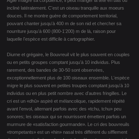
Agile malgré sa corpulence, il peut manger la tête en bas ou
incliné latéralement. C'est un oiseau tranquille aux moeurs
douces. Il ne montre guère de comportement territorial,
pouvant chanter jusqu'à 400 m de son nid et chercher sa
nourriture jusqu'à 600 (800-1'200) m de là, raison pour
laquelle l'espèce est difficile à cartographier.
Diurne et grégaire, le Bouvreuil vit le plus souvent en couples
ou en petits groupes comptant jusqu'à 10 individus. Plus
rarement, des bandes de 30-50 sont observées,
exceptionnellement plus de 100 oiseaux ensemble. L'espèce
migre le plus souvent en petites troupes comptant jusqu'à 10
individus ou en plus petit nombre avec d'autres fringilles. Le
cri est un «dhû» aspiré et mélancolique, rapidement répété
avant l'envol, alternant parfois avec des «tchu, tchu» peu
sonores; les oiseaux qui se nourrissent émettent parfois un
murmure de «satisfaction gourmande». Le cri des bouvreuils
«trompetants» est un «hin» nasal très différent du sifflement