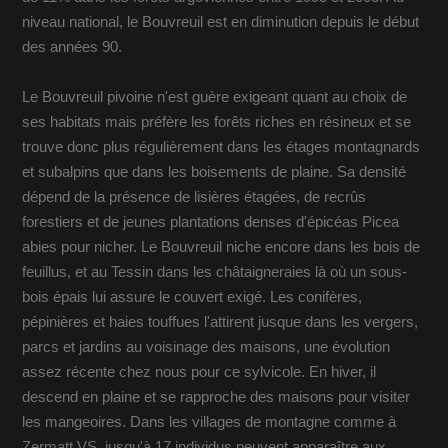
niveau national, le Bouvreuil est en diminution depuis le début
des années 90.
Le Bouvreuil pivoine n'est guère exigeant quant au choix de
ses habitats mais préfère les forêts riches en résineux et se
trouve donc plus régulièrement dans les étages montagnards
et subalpins que dans les boisements de plaine. Sa densité
dépend de la présence de lisières étagées, de recrûs
forestiers et de jeunes plantations denses d'épicéas Picea
abies pour nicher. Le Bouvreuil niche encore dans les bois de
feuillus, et au Tessin dans les châtaigneraies là où un sous-
bois épais lui assure le couvert exigé. Les conifères,
pépinières et haies touffues l'attirent jusque dans les vergers,
parcs et jardins au voisinage des maisons, une évolution
assez récente chez nous pour ce sylvicole. En hiver, il
descend en plaine et se rapproche des maisons pour visiter
les mangeoires. Dans les villages de montagne comme à
Zermatt VS, jusqu'à 17 individus peuvent apparaître aux