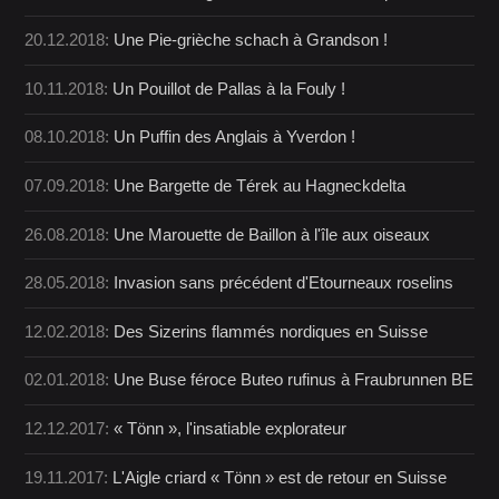
20.12.2018:
Une Pie-grièche schach à Grandson !
10.11.2018:
Un Pouillot de Pallas à la Fouly !
08.10.2018:
Un Puffin des Anglais à Yverdon !
07.09.2018:
Une Bargette de Térek au Hagneckdelta
26.08.2018:
Une Marouette de Baillon à l'île aux oiseaux
28.05.2018:
Invasion sans précédent d'Etourneaux roselins
12.02.2018:
Des Sizerins flammés nordiques en Suisse
02.01.2018:
Une Buse féroce Buteo rufinus à Fraubrunnen BE
12.12.2017:
« Tönn », l'insatiable explorateur
19.11.2017:
L'Aigle criard « Tönn » est de retour en Suisse