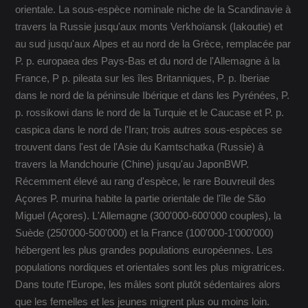
orientale. La sous-espèce nominale niche de la Scandinavie à
travers la Russie jusqu'aux monts Verkhoïansk (Iakoutie) et
au sud jusqu'aux Alpes et au nord de la Grèce, remplacée par
P. p. europaea des Pays-Bas et du nord de l'Allemagne à la
France, P p. pileata sur les îles Britanniques, P. p. Iberiae
dans le nord de la péninsule Ibérique et dans les Pyrénées, P.
p. rossikowi dans le nord de la Turquie et le Caucase et P. p.
caspica dans le nord de l'Iran; trois autres sous-espèces se
trouvent dans l'est de l'Asie du Kamtschatka (Russie) à
travers la Mandchourie (Chine) jusqu'au JaponBWP.
Récemment élevé au rang d'espèce, le rare Bouvreuil des
Açores P. murina habite la partie orientale de l'île de São
Miguel (Açores). L'Allemagne (300'000-600'000 couples), la
Suède (250'000-500'000) et la France (100'000-1'000'000)
hébergent les plus grandes populations européennes. Les
populations nordiques et orientales sont les plus migratrices.
Dans toute l'Europe, les mâles sont plutôt sédentaires alors
que les femelles et les jeunes migrent plus ou moins loin.