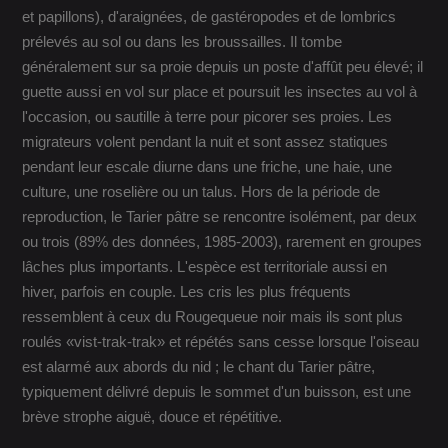
et papillons), d'araignées, de gastéropodes et de lombrics
prélevés au sol ou dans les broussailles. Il tombe
généralement sur sa proie depuis un poste d'affût peu élevé; il
guette aussi en vol sur place et poursuit les insectes au vol à
l'occasion, ou sautille à terre pour picorer ses proies. Les
migrateurs volent pendant la nuit et sont assez statiques
pendant leur escale diurne dans une friche, une haie, une
culture, une roselière ou un talus. Hors de la période de
reproduction, le Tarier pâtre se rencontre isolément, par deux
ou trois (89% des données, 1985-2003), rarement en groupes
lâches plus importants. L'espèce est territoriale aussi en
hiver, parfois en couple. Les cris les plus fréquents
ressemblent à ceux du Rougequeue noir mais ils sont plus
roulés «vist-trak-trak» et répétés sans cesse lorsque l'oiseau
est alarmé aux abords du nid ; le chant du Tarier pâtre,
typiquement délivré depuis le sommet d'un buisson, est une
brève strophe aiguë, douce et répétitive.