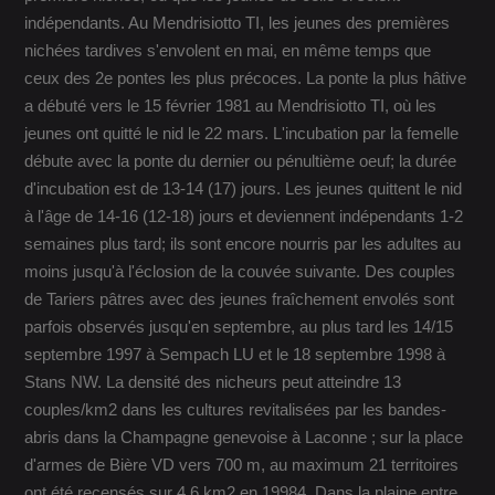
indépendants. Au Mendrisiotto TI, les jeunes des premières
nichées tardives s'envolent en mai, en même temps que
ceux des 2e pontes les plus précoces. La ponte la plus hâtive
a débuté vers le 15 février 1981 au Mendrisiotto TI, où les
jeunes ont quitté le nid le 22 mars. L'incubation par la femelle
débute avec la ponte du dernier ou pénultième oeuf; la durée
d'incubation est de 13-14 (17) jours. Les jeunes quittent le nid
à l'âge de 14-16 (12-18) jours et deviennent indépendants 1-2
semaines plus tard; ils sont encore nourris par les adultes au
moins jusqu'à l'éclosion de la couvée suivante. Des couples
de Tariers pâtres avec des jeunes fraîchement envolés sont
parfois observés jusqu'en septembre, au plus tard les 14/15
septembre 1997 à Sempach LU et le 18 septembre 1998 à
Stans NW. La densité des nicheurs peut atteindre 13
couples/km2 dans les cultures revitalisées par les bandes-
abris dans la Champagne genevoise à Laconne ; sur la place
d'armes de Bière VD vers 700 m, au maximum 21 territoires
ont été recensés sur 4.6 km2 en 19984. Dans la plaine entre