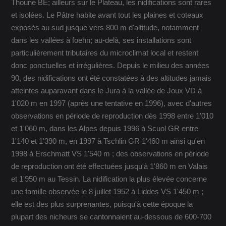
Thoune BE; ailleurs sur le Plateau, les nidifications sont rares
et isolées. Le Pâtre habite avant tout les plaines et coteaux
exposés au sud jusque vers 800 m d'altitude, notamment
dans les vallées à foehn; au-delà, ses installations sont
particulièrement tributaires du microclimat local et restent
donc ponctuelles et irrégulières. Depuis le milieu des années
90, des nidifications ont été constatées à des altitudes jamais
atteintes auparavant dans le Jura à la vallée de Joux VD à
1'020 m en 1997 (après une tentative en 1996), avec d'autres
observations en période de reproduction dès 1998 entre 1'010
et 1'060 m, dans les Alpes depuis 1996 à Scuol GR entre
1'140 et 1'390 m, en 1997 à Tschlin GR 1'460 m ainsi qu'en
1998 à Erschmatt VS 1'540 m ; des observations en période
de reproduction ont été effectuées jusqu'à 1'860 m en Valais
et 1'950 m au Tessin. La nidification la plus élevée concerne
une famille observée le 8 juillet 1952 à Liddes VS 1'450 m ;
elle est des plus surprenantes, puisqu'à cette époque la
plupart des nicheurs se cantonnaient au-dessous de 600-700