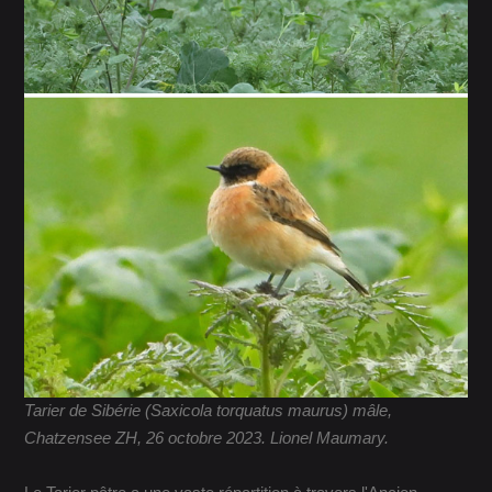
Tarier de Sibérie (Saxicola torquatus maurus) mâle,
Chatzensee ZH, 26 octobre 2023. Lionel Maumary.