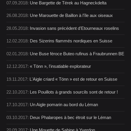
07.09.2018:
Une Bargette de Térek au Hagneckdelta
26.08.2018:
Une Marouette de Baillon à l'île aux oiseaux
28.05.2018:
Invasion sans précédent d'Etourneaux roselins
12.02.2018:
Des Sizerins flammés nordiques en Suisse
02.01.2018:
Une Buse féroce Buteo rufinus à Fraubrunnen BE
12.12.2017:
« Tönn », l'insatiable explorateur
19.11.2017:
L'Aigle criard « Tönn » est de retour en Suisse
22.10.2017:
Les Pouillots à grands sourcils sont de retour !
17.10.2017:
Un Aigle pomarin au bord du Léman
03.10.2017:
Deux Phalaropes à bec étroit sur le Léman
20.09.2017:
Une Mouette de Sabine à Yverdon