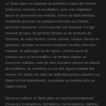
Le Tarier pâtre se cantonne de préférence dans des friches
herbeuses ouvertes et ensoleillées, avec une végétation
basse et clairsemée par endroits, même de faible étendue,
d'habitude pourvues de quelques buissons ou d'autres
perchoirs dominants, d'où il surveille son domaine. Il s'agit
souvent de talus, de jachères florales ou de bordures de
chemins, de voies ferrées, routes, fossés, canaux, bisses ou
gravières, de haies ou encore d'espaces incultes entre des
champs, de pâturages ou de vignes, comme aussi de
coteaux secs et broussailleux, de terrains vagues ou
d'exercice militaire, voire de sites humides comme les abords
de tourbières, de roselières ou sur des digues bordant des
rivières. En Valais, les sites de nidification prisés autrefois sur
l'adret ont été abandonnés, à quelques exceptions près en
Valais central.
Diurne et solitaire, le Tarier pâtre se nourrit principalement
d'insectes (coléoptères, hémiptères, hyménoptères, diptères