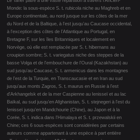
Le Tarier pâtre a une vaste répartition à travers l'Ancien-
Monde: la sous-espèce S. t. rubicola niche au Maghreb et en
Europe continentale, au nord jusque sur les côtes de la mer
du Nord et de la Baltique, à l'est jusqu'au Caucase occidental,
à l'exception des côtes de l'Atlantique au Portugal, en
Bretagne F, sur les îles Britanniques et localement en
Norvège, où elle est remplacée par S. t. hibernans au
croupion sombre; S. t. variegatus niche des steppes de la
basse Volga et de l'embouchure de l'Oural (Kazakhstan) au
sud jusqu'au Caucase, S. t. armenicus dans les montagnes
de l'est de la Turquie, en Transcaucasie et en Iran au sud
jusqu'aux monts Zagros, S. t. maurus en Russie à l'est
d'Arkhangelsk et de la mer Caspienne au Ienisseï et au lac
Baïkal, au sud jusqu'en Afghanistan, S. t. stejnegeri à l'est du
Ienisseï jusqu'en Mandchourie (Chine), au Japon et à la
Corée, S. t. indica dans l'Himalaya et S. t. przewalskii en
Chine; ces 6 sous-espèces sont considérées par certains
auteurs comme appartenant à une espèce à part entière