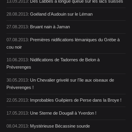
13.09.2013:
Des Labbes à longue queue sur les lacs suisses
28.08.2013:
Goéland d'Audouin sur le Léman
27.08.2013:
Bruant nain à Jaman
07.08.2013:
Premières nidifications lémaniques du Grèbe à
cou noir
10.06.2013:
Nidifications de Tadornes de Belon à
Préverenges
30.05.2013:
Un Chevalier grivelé sur l'île aux oiseaux de
Préverenges !
22.05.2013:
Improbables Guêpiers de Perse dans la Broye !
17.05.2013:
Une Sterne de Dougall à Yverdon !
08.04.2013:
Mystérieuse Bécassine sourde