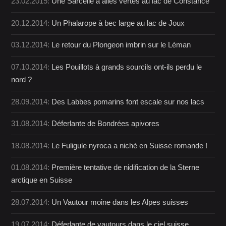
23.02.2015:
Une Sarcelle à ailes vertes au lac de Constance
20.12.2014:
Un Phalarope à bec large au lac de Joux
03.12.2014:
Le retour du Plongeon imbrin sur le Léman
07.10.2014:
Les Pouillots à grands sourcils ont-ils perdu le
nord ?
28.09.2014:
Des Labbes pomarins font escale sur nos lacs
31.08.2014:
Déferlante de Bondrées apivores
18.08.2014:
Le Fuligule nyroca a niché en Suisse romande !
01.08.2014:
Première tentative de nidification de la Sterne
arctique en Suisse
28.07.2014:
Un Vautour moine dans les Alpes suisses
19.07.2014:
Déferlante de vautours dans le ciel suisse