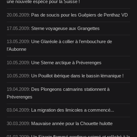
une nouvelle espèce pour la Suisse !
20.06.2009:
Pas de soucis pour les Guêpiers de Penthaz VD
17.05.2009:
Sterne voyageuse aux Grangettes
13.05.2009:
Une Glaréole à collier à l’embouchure de
l’Aubonne
10.05.2009:
Une Sterne arctique à Préverenges
10.05.2009:
Un Pouillot ibérique dans le bassin lémanique !
19.04.2009:
Des Plongeons catmarins stationnent à
Préverenges
03.04.2009:
La migration des limicoles a commencé...
30.03.2009:
Mauvaise année pour la Chouette hulotte
01.03.2009:
Un Sizerin flammé nordique soigné et relâché à la