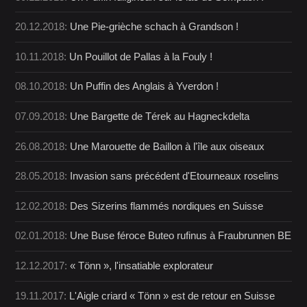
20.12.2018:
Une Pie-grièche schach à Grandson !
10.11.2018:
Un Pouillot de Pallas à la Fouly !
08.10.2018:
Un Puffin des Anglais à Yverdon !
07.09.2018:
Une Bargette de Térek au Hagneckdelta
26.08.2018:
Une Marouette de Baillon à l'île aux oiseaux
28.05.2018:
Invasion sans précédent d'Etourneaux roselins
12.02.2018:
Des Sizerins flammés nordiques en Suisse
02.01.2018:
Une Buse féroce Buteo rufinus à Fraubrunnen BE
12.12.2017:
« Tönn », l'insatiable explorateur
19.11.2017:
L'Aigle criard « Tönn » est de retour en Suisse