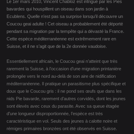
Le 1er mars 2010, Vincent Chabloz est intrigué par les Pies
bavardes qui houspillent un oiseau dans son jardin à
Ecublens. Quelle n’est pas sa surprise lorsqu’il découvre un
Coucou geai adulte ! Cet oiseau a probablement été déporté
pendant sa migration par la tempête qui a dévasté la France.
Cette espèce méditerranéenne est extrêmement rare en
Suisse, et il ne s’agit que de la 2e donnée vaudoise.
Essentiellement africain, le Coucou geai n’atteint que très
rarement la Suisse, à l’occasion d’une migration printanière
prolongée vers le nord au-delà de son aire de nidification
méditerranéenne. Il pratique un parasitisme plus spécifique et
doux que le Coucou gris : il ne pond ses œufs que dans les
nids Pie bavarde, rarement d’autres corvidés, dont les jeunes
sont élevés avec ceux du parasite. Avec sa queue étagée
d’une longueur disproportionnée, l’espèce est très
caractéristique en vol. Seuls des jeunes à calotte noire et
rémiges primaires bronzées ont été observés en Suisse.