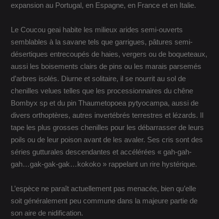
expansion au Portugal, en Espagne, en France et en Italie.
Le Coucou geai habite les milieux arides semi-ouverts
semblables à la savane tels que garrigues, pâtures semi-
désertiques entrecoupés de haies, vergers ou de boqueteaux,
aussi les boisements clairs de pins ou les marais parsemés
d’arbres isolés. Diurne et solitaire, il se nourrit au sol de
chenilles velues telles que les processionnaires du chêne
Bombyx sp et du pin Thaumetopoea pytyocampa, aussi de
divers orthoptères, autres invertébrés terrestres et lézards. Il
tape les plus grosses chenilles pour les débarrasser de leurs
poils ou de leur poison avant de les avaler. Ses cris sont des
séries gutturales descendantes et accélérées « gah-gah-
gah…gak-gak-gak…kokoko » rappelant un rire hystérique.
L’espèce ne paraît actuellement pas menacée, bien qu’elle
soit généralement peu commune dans la majeure partie de
son aire de nidification.