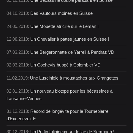
05.10.2019:
Une Bécassine double paradant en Suisse
04.10.2019:
Des Vautours moines en Suisse
24.09.2019:
Une Mouette atricille sur le Léman !
12.08.2019:
Un Chevalier à pattes jaunes en Suisse !
07.03.2019:
Une Bergeronnette de Yarrell à Penthaz VD
02.03.2019:
Un Cochevis huppé à Colombier VD
11.02.2019:
Une Lusciniole à moustaches aux Grangettes
02.01.2019:
Un nouveau biotope pour les bécassines à
Lausanne-Vennes
31.12.2018:
Record de longévité pour le Tournepierre
d'Excenevex F
30.12.2018:
Un Puffin fuligineux sur le lac de Sempach !