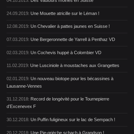
04.10.2019:
Des Vautours moines en Suisse
24.09.2019:
Une Mouette atricille sur le Léman !
12.08.2019:
Un Chevalier à pattes jaunes en Suisse !
07.03.2019:
Une Bergeronnette de Yarrell à Penthaz VD
02.03.2019:
Un Cochevis huppé à Colombier VD
11.02.2019:
Une Lusciniole à moustaches aux Grangettes
02.01.2019:
Un nouveau biotope pour les bécassines à
Lausanne-Vennes
31.12.2018:
Record de longévité pour le Tournepierre
d'Excenevex F
30.12.2018:
Un Puffin fuligineux sur le lac de Sempach !
20.12.2018:
Une Pie-grièche schach à Grandson !