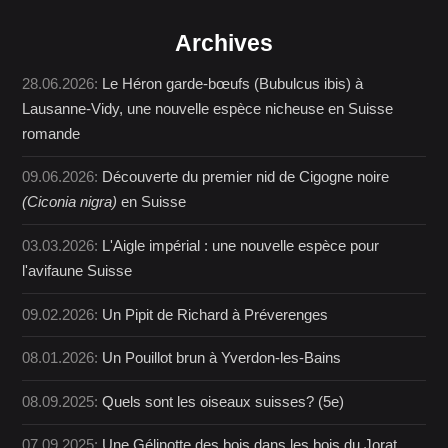
Archives
28.06.2026:
Le Héron garde-bœufs (Bubulcus ibis) à
Lausanne-Vidy, une nouvelle espèce nicheuse en Suisse
romande
09.06.2026:
Découverte du premier nid de Cigogne noire
(Ciconia nigra)
en Suisse
03.03.2026:
L'Aigle impérial : une nouvelle espèce pour
l'avifaune Suisse
09.02.2026:
Un Pipit de Richard à Préverenges
08.01.2026:
Un Pouillot brun à Yverdon-les-Bains
08.09.2025:
Quels sont les oiseaux suisses? (5e)
07.09.2025:
Une Gélinotte des bois dans les bois du Jorat