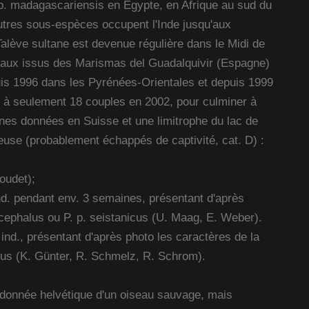
P. p. madagascariensis en Egypte, en Afrique au sud du
tres sous-espèces occupent l'Inde jusqu'aux
 Talève sultane est devenue régulière dans le Midi de
iseaux issus des Marismas del Guadalquivir (Espagne)
uis 1996 dans les Pyrénées-Orientales et depuis 1999
imé à seulement 18 couples en 2002, pour culminer à
es données en Suisse et une limitrophe du lac de
use (probablement échappés de captivité, cat. D) :
oudet);
nd. pendant env. 3 semaines, présentant d'après
ocephalus ou P. p. seistanicus (U. Maag, E. Weber).
ind., présentant d'après photo les caractères de la
cus (K. Günter, R. Schmelz, R. Schrom).
 donnée helvétique d'un oiseau sauvage, mais