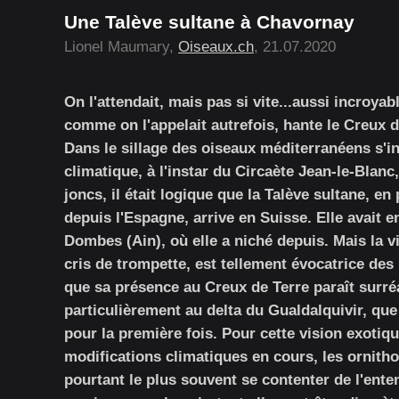
Une Talève sultane à Chavornay
Lionel Maumary,
Oiseaux.ch
, 21.07.2020
On l'attendait, mais pas si vite...aussi incroyab
comme on l'appelait autrefois, hante le Creux d
Dans le sillage des oiseaux méditerranéens s'i
climatique, à l'instar du Circaète Jean-le-Blan
joncs, il était logique que la Talève sultane, e
depuis l'Espagne, arrive en Suisse. Elle avait en
Dombes (Ain), où elle a niché depuis. Mais la v
cris de trompette, est tellement évocatrice des
que sa présence au Creux de Terre paraît surré
particulièrement au delta du Gualdalquivir, que
pour la première fois. Pour cette vision exotique
modifications climatiques en cours, les ornithol
pourtant le plus souvent se contenter de l'enten