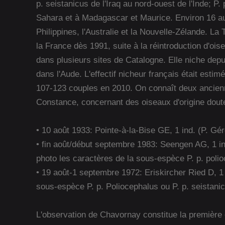
p. seistanicus de l'Iraq au nord-ouest de l'Inde; 
Sahara et à Madagascar et Maurice. Environ 16 au
Philippines, l'Australie et la Nouvelle-Zélande. La
la France dès 1991, suite à la réintroduction d'o
dans plusieurs sites de Catalogne. Elle niche dep
dans l'Aude. L'effectif nicheur français était est
107-123 couples en 2010. On connaît deux ancienn
Constance, concernant des oiseaux d'origine doute
• 10 août 1933: Pointe-à-la-Bise GE, 1 ind. (P. Gér
• fin août/début septembre 1983: Seengen AG, 1 i
photo les caractères de la sous-espèce P. p. poli
• 19 août-1 septembre 1972: Eriskircher Ried D, 1 
sous-espèce P. p. Poliocephalus ou P. p. seistani
L'observation de Chavornay constitue la première