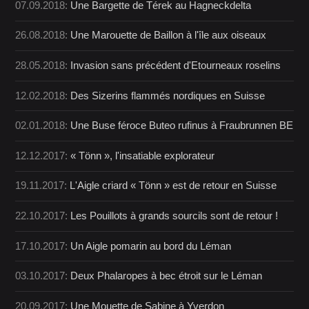
07.09.2018:
Une Bargette de Térek au Hagneckdelta
26.08.2018:
Une Marouette de Baillon à l'île aux oiseaux
28.05.2018:
Invasion sans précédent d'Etourneaux roselins
12.02.2018:
Des Sizerins flammés nordiques en Suisse
02.01.2018:
Une Buse féroce Buteo rufinus à Fraubrunnen BE
12.12.2017:
« Tönn », l'insatiable explorateur
19.11.2017:
L'Aigle criard « Tönn » est de retour en Suisse
22.10.2017:
Les Pouillots à grands sourcils sont de retour !
17.10.2017:
Un Aigle pomarin au bord du Léman
03.10.2017:
Deux Phalaropes à bec étroit sur le Léman
20.09.2017:
Une Mouette de Sabine à Yverdon