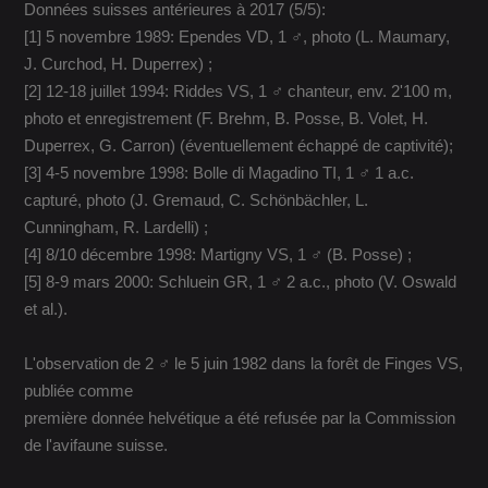
Données suisses antérieures à 2017 (5/5):
[1] 5 novembre 1989: Ependes VD, 1 ♂, photo (L. Maumary,
J. Curchod, H. Duperrex) ;
[2] 12-18 juillet 1994: Riddes VS, 1 ♂ chanteur, env. 2'100 m,
photo et enregistrement (F. Brehm, B. Posse, B. Volet, H.
Duperrex, G. Carron) (éventuellement échappé de captivité);
[3] 4-5 novembre 1998: Bolle di Magadino TI, 1 ♂ 1 a.c.
capturé, photo (J. Gremaud, C. Schönbächler, L.
Cunningham, R. Lardelli) ;
[4] 8/10 décembre 1998: Martigny VS, 1 ♂ (B. Posse) ;
[5] 8-9 mars 2000: Schluein GR, 1 ♂ 2 a.c., photo (V. Oswald
et al.).
L'observation de 2 ♂ le 5 juin 1982 dans la forêt de Finges VS,
publiée comme
première donnée helvétique a été refusée par la Commission
de l'avifaune suisse.