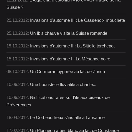
11.11.2012:
L'Aigle criard estonien «Tore» va-t-il traverser la
Suisse ?
29.10.2012:
Invasions d'automne III : Le Cassenoix moucheté
25.10.2012:
Un Ibis chauve visite la Suisse romande
19.10.2012:
Invasions d'automne II : La Sittelle torchepot
15.10.2012:
Invasions d'automne I : La Mésange noire
08.10.2012:
Un Cormoran pygmée au lac de Zurich
10.06.2012:
Une Locustelle fluviatile a chanté...
10.06.2012:
Nidifications rares sur l'île aux oiseaux de
Préverenges
18.04.2012:
Le Corbeau freux s'installe à Lausanne
17.02.2012:
Un Plongeon à bec blanc au lac de Constance