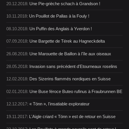
20.12.2018:
Une Pie-grièche schach à Grandson !
10.11.2018:
Un Pouillot de Pallas à la Fouly !
08.10.2018:
Un Puffin des Anglais à Yverdon !
07.09.2018:
Une Bargette de Térek au Hagneckdelta
26.08.2018:
Une Marouette de Baillon à l'île aux oiseaux
28.05.2018:
Invasion sans précédent d'Etourneaux roselins
12.02.2018:
Des Sizerins flammés nordiques en Suisse
02.01.2018:
Une Buse féroce Buteo rufinus à Fraubrunnen BE
12.12.2017:
« Tönn », l'insatiable explorateur
19.11.2017:
L'Aigle criard « Tönn » est de retour en Suisse