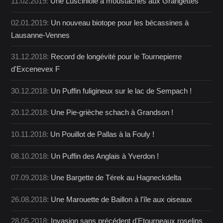
11.02.2019:
Une Lusciniole à moustaches aux Grangettes
02.01.2019:
Un nouveau biotope pour les bécassines à
Lausanne-Vennes
31.12.2018:
Record de longévité pour le Tournepierre
d'Excenevex F
30.12.2018:
Un Puffin fuligineux sur le lac de Sempach !
20.12.2018:
Une Pie-grièche schach à Grandson !
10.11.2018:
Un Pouillot de Pallas à la Fouly !
08.10.2018:
Un Puffin des Anglais à Yverdon !
07.09.2018:
Une Bargette de Térek au Hagneckdelta
26.08.2018:
Une Marouette de Baillon à l'île aux oiseaux
28.05.2018:
Invasion sans précédent d'Etourneaux roselins