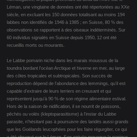
Léman, une vingtaine de données ont été répertoriées au XXe
siècle, en excluant les 150 données totalisant au moins 194
labbes non identifiés de 1946 à 1985 ; en Suisse, 80 % des
observations se rapportent à des oiseaux indéterminés. Sur
60 individus signalés en Suisse depuis 1950, 12 ont été
recueillis morts ou mourants.
Le Labbe pomarin niche dans les marais moussus de la
toundra bordant l'océan Arctique et hiverne en mer, au large
des côtes tropicales et subtropicales. Son succès de
reproduction dépend de l'abondance des lemmings, qu'il est
capable d'extraire de leurs terriers en creusant et qui
représentent jusqu'à 90 % de son régime alimentaire estival.
Hors de la saison de nidification, il se nourrit de poissons,
pêchés ou volés (kleptoparasitisme) à l'instar du Labbe
parasite, n'hésitant pas à poursuivre des laridés aussi grands
que les Goélands leucophées pour les faire régurgiter, ce qui
a été observé sur le Léman. Son arrivée provoque la panique