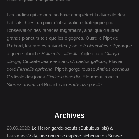
Les jardins qui entoure sa base complètent la diversité des
habitats. C'est un point d'observation stratégique pour
l'observation des rapaces migrateurs, ainsi que d'autres
grands planeurs tels que les cigognes. Outre le Pipit de
Richard, les raretés suivantes y ont été observées : Pygargue
à queue blanche
Haliaeetus albicilla
, Aigle criard
Clanga
clanga
, Circaète Jean-le-Blanc
Circaetus gallicus
, Pluvier
doré
Pluvialis apricaria
, Pipit à gorge rousse
Anthus cervinus
,
Cisticole des joncs
Cisticola juncidis
, Etourneau roselin
Sturnus roseus
et Bruant nain
Emberiza pusilla
.
Archives
28.06.2026:
Le Héron garde-bœufs (Bubulcus ibis) à
Lausanne-Vidy, une nouvelle espèce nicheuse en Suisse