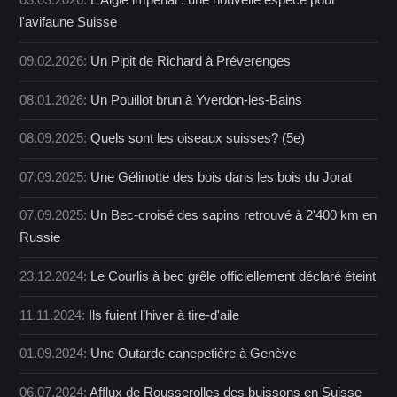
03.03.2026:
L'Aigle impérial : une nouvelle espèce pour
l'avifaune Suisse
09.02.2026:
Un Pipit de Richard à Préverenges
08.01.2026:
Un Pouillot brun à Yverdon-les-Bains
08.09.2025:
Quels sont les oiseaux suisses? (5e)
07.09.2025:
Une Gélinotte des bois dans les bois du Jorat
07.09.2025:
Un Bec-croisé des sapins retrouvé à 2'400 km en
Russie
23.12.2024:
Le Courlis à bec grêle officiellement déclaré éteint
11.11.2024:
Ils fuient l’hiver à tire-d'aile
01.09.2024:
Une Outarde canepetière à Genève
06.07.2024:
Afflux de Rousserolles des buissons en Suisse