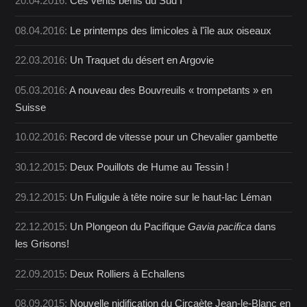
20.04.2016:
Ces vents bénis du Sud I
08.04.2016:
Le printemps des limicoles à l'île aux oiseaux
22.03.2016:
Un Traquet du désert en Argovie
05.03.2016:
A nouveau des Bouvreuils « trompetants » en
Suisse
10.02.2016:
Record de vitesse pour un Chevalier gambette
30.12.2015:
Deux Pouillots de Hume au Tessin !
29.12.2015:
Un Fuligule à tête noire sur le haut-lac Léman
22.12.2015:
Un Plongeon du Pacifique
Gavia pacifica
dans
les Grisons!
22.09.2015:
Deux Rolliers à Echallens
08.09.2015:
Nouvelle nidification du Circaète Jean-le-Blanc en